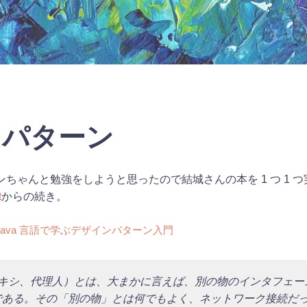
y パターン
ちゃんと勉強をしようと思ったので結城さんの本を 1 つ 1 
t
からの続き。
Java 言語で学ぶデザインパターン入門
プロキシ、代理人）とは、大まかに言えば、別の物のインタフェ
である。その「別の物」とは何でもよく、ネットワーク接続だ